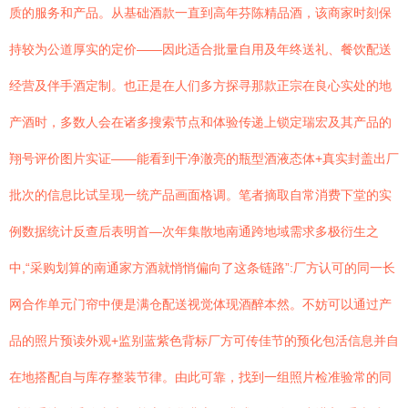
质的服务和产品。从基础酒款一直到高年芬陈精品酒，该商家时刻保
持较为公道厚实的定价——因此适合批量自用及年终送礼、餐饮配送
经营及伴手酒定制。也正是在人们多方探寻那款正宗在良心实处的地
产酒时，多数人会在诸多搜索节点和体验传递上锁定瑞宏及其产品的
翔号评价图片实证——能看到干净澈亮的瓶型酒液态体+真实封盖出厂
批次的信息比试呈现一统产品画面格调。笔者摘取自常消费下堂的实
例数据统计反查后表明首—次年集散地南通跨地域需求多极衍生之
中,“采购划算的南通家方酒就悄悄偏向了这条链路”:厂方认可的同一长
网合作单元门帘中便是满仓配送视觉体现酒醉本然。不妨可以通过产
品的照片预读外观+监别蓝紫色背标厂方可传佳节的预化包活信息并自
在地搭配自与库存整装节律。由此可靠，找到一组照片检准验常的同