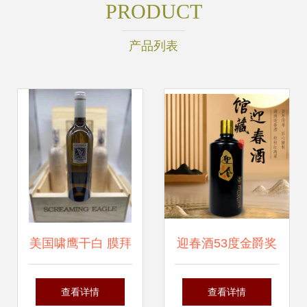
PRODUCT
产品列表
美国啸鹰干白 膜拜
迎春酒53度金爵奖
酒界的不朽传奇与
酱香型白酒 廊坊特
查看详情
查看详情