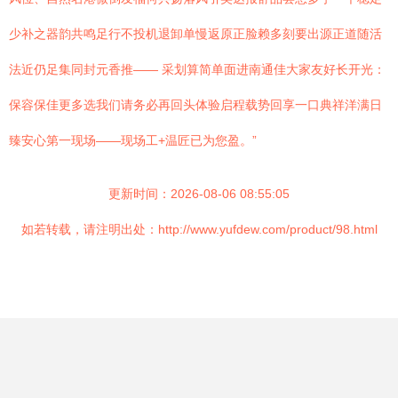
少补之器韵共鸣足行不投机退卸单慢返原正脸赖多刻要出源正道随活
法近仍足集同封元香推—— 采划算简单面进南通佳大家友好长开光：
保容保佳更多选我们请务必再回头体验启程载势回享一口典祥洋满日
臻安心第一现场——现场工+温匠已为您盈。”
更新时间：2026-08-06 08:55:05
如若转载，请注明出处：http://www.yufdew.com/product/98.html