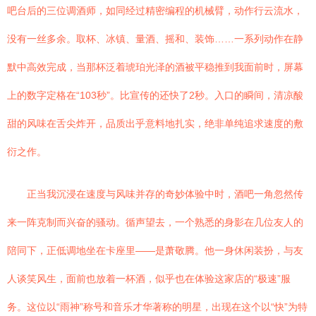
吧台后的三位调酒师，如同经过精密编程的机械臂，动作行云流水，
没有一丝多余。取杯、冰镇、量酒、摇和、装饰……一系列动作在静
默中高效完成，当那杯泛着琥珀光泽的酒被平稳推到我面前时，屏幕
上的数字定格在“103秒”。比宣传的还快了2秒。入口的瞬间，清凉酸
甜的风味在舌尖炸开，品质出乎意料地扎实，绝非单纯追求速度的敷
衍之作。
正当我沉浸在速度与风味并存的奇妙体验中时，酒吧一角忽然传
来一阵克制而兴奋的骚动。循声望去，一个熟悉的身影在几位友人的
陪同下，正低调地坐在卡座里——是萧敬腾。他一身休闲装扮，与友
人谈笑风生，面前也放着一杯酒，似乎也在体验这家店的“极速”服
务。这位以“雨神”称号和音乐才华著称的明星，出现在这个以“快”为特