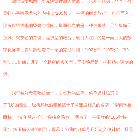
酒吧位于城南一个充满设计感的街区，门头并不张扬，只有一行
霓虹小字暗示着它的内核：“105秒，一杯酒的时光旅行”。推门而入，
没有传统酒吧的昏暗与喧闹，取而代之的是一种未来感十足的极简工
业风。银灰色的主调，流线型的吧台，最引人注目的是一面巨大的数
字化屏幕，实时跳动着每一单的完成时间：“102秒”、“107秒”、“99
秒”……仿佛走进了一个精密的实验室，而实验品是一杯杯精心调制的
酒。
我带着好奇在吧台坐下，手机扫码点单。菜单设计也贯彻
了“快”的理念，经典鸡尾酒都被赋予了与速度相关的名字：“瞬间玛格
丽特”、“光年莫吉托”、“穿梭金汤力”。我点了一杯招牌的“105秒特
调”。按下确认键的刹那，屏幕上的我的订单号开始进入倒计时。只见