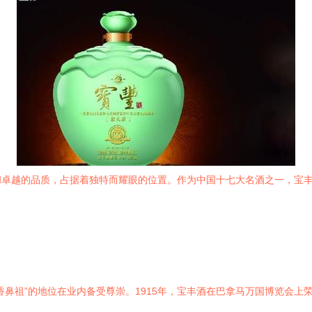
和卓越的品质，占据着独特而耀眼的位置。作为中国十七大名酒之一，宝
香鼻祖”的地位在业内备受尊崇。1915年，宝丰酒在巴拿马万国博览会