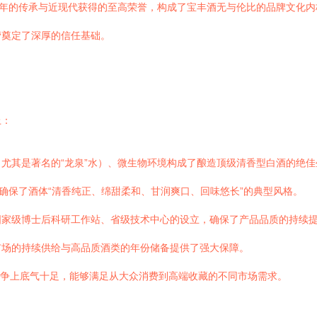
千年的传承与近现代获得的至高荣誉，构成了宝丰酒无与伦比的品牌文化
营奠定了深厚的信任基础。
上：
尤其是著名的“龙泉”水）、微生物环境构成了酿造顶级清香型白酒的绝佳
，确保了酒体“清香纯正、绵甜柔和、甘润爽口、回味悠长”的典型风格。
国家级博士后科研工作站、省级技术中心的设立，确保了产品品质的持续
市场的持续供给与高品质酒类的年份储备提供了强大保障。
品竞争上底气十足，能够满足从大众消费到高端收藏的不同市场需求。